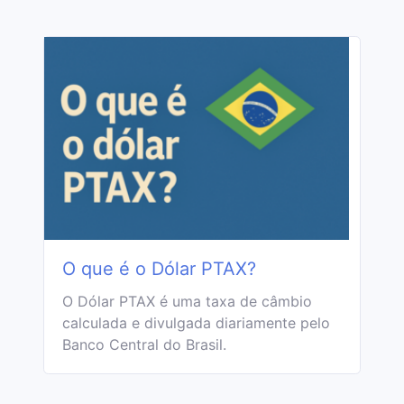
O que é o Dólar PTAX?
O Dólar PTAX é uma taxa de câmbio
calculada e divulgada diariamente pelo
Banco Central do Brasil.