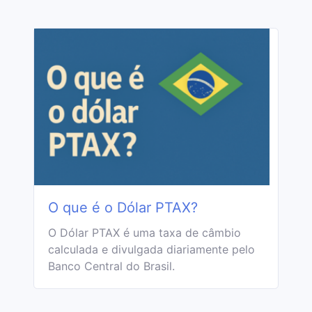
O que é o Dólar PTAX?
O Dólar PTAX é uma taxa de câmbio
calculada e divulgada diariamente pelo
Banco Central do Brasil.