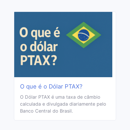
O que é o Dólar PTAX?
O Dólar PTAX é uma taxa de câmbio
calculada e divulgada diariamente pelo
Banco Central do Brasil.