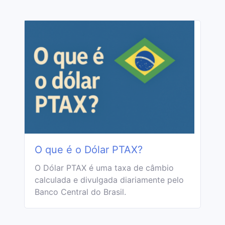
O que é o Dólar PTAX?
O Dólar PTAX é uma taxa de câmbio
calculada e divulgada diariamente pelo
Banco Central do Brasil.