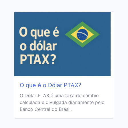
O que é o Dólar PTAX?
O Dólar PTAX é uma taxa de câmbio
calculada e divulgada diariamente pelo
Banco Central do Brasil.