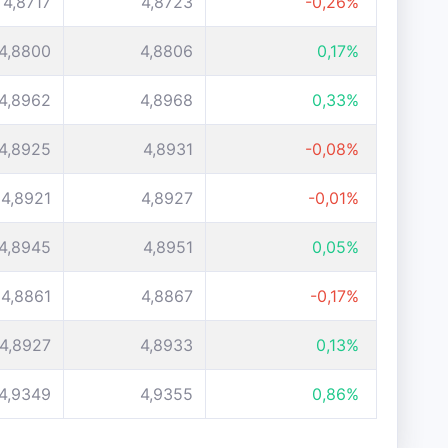
4,8717
4,8723
-0,26%
4,8800
4,8806
0,17%
4,8962
4,8968
0,33%
4,8925
4,8931
-0,08%
4,8921
4,8927
-0,01%
4,8945
4,8951
0,05%
4,8861
4,8867
-0,17%
4,8927
4,8933
0,13%
4,9349
4,9355
0,86%