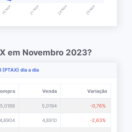
TAX em Novembro 2023?
 (PTAX) dia a dia
ompra
Venda
Variação
5,0188
5,0194
-0,76%
4,8904
4,8910
-2,63%