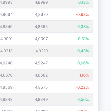
4,8993
4,8999
0,18%
4,8664
4,8670
-0,68%
4,8849
4,8855
0,38%
4,9001
4,9007
0,31%
4,9213
4,9219
0,43%
4,9240
4,9247
0,06%
4,8676
4,8682
-1,16%
4,8569
4,8575
-0,22%
4,8843
4,8849
0,56%